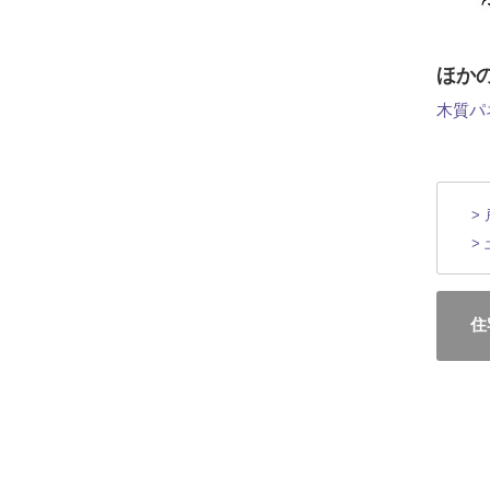
ほか
木質パ
>
>
住