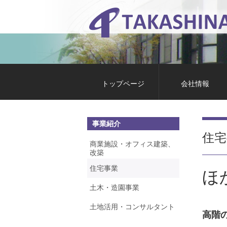
トップページ
会社情報
事業紹介
住宅
商業施設・オフィス建築、
改築
住宅事業
ほ
土木・造園事業
土地活用・コンサルタント
高階