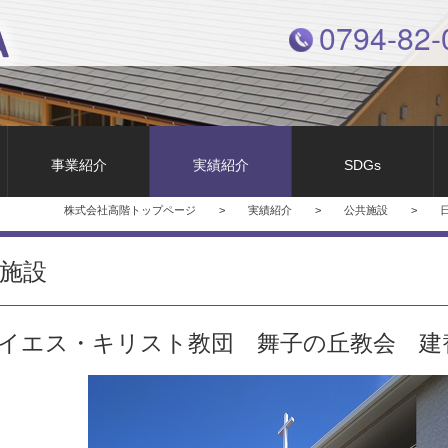
0794-82-
事業紹介
実績紹介
SDGs
株式会社高階トップページ
>
実績紹介
>
公共施設
>
施設
イエス・キリスト教団 舞子の丘教会 建