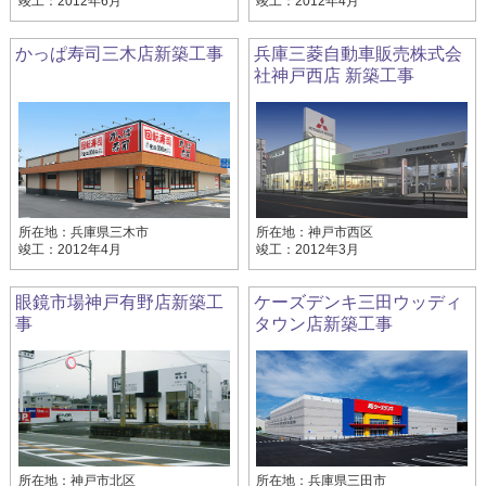
竣工：2012年6月
竣工：2012年4月
かっぱ寿司三木店新築工事
兵庫三菱自動車販売株式会
社神戸西店 新築工事
所在地：兵庫県三木市
所在地：神戸市西区
竣工：2012年4月
竣工：2012年3月
眼鏡市場神戸有野店新築工
ケーズデンキ三田ウッディ
事
タウン店新築工事
所在地：神戸市北区
所在地：兵庫県三田市