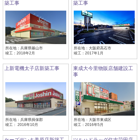
築工事
築工事
所在地：兵庫県篠山市
所在地：大阪府高石市
竣工：2018年2月
竣工：2017年1月
上新電機太子店新築工事
東成大今里物販店舗建設工
事
所在地：兵庫県揖保郡
所在地：大阪市東成区
竣工： 2016年10月
竣工：2016年5月
ケーズデンキ美原店新築工
ツルハドラッグ住吉苅田店