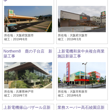
所在地：大阪府箕面市
所在地：大阪府大阪市
竣工：2019年8月
竣工：2019年3月
Northern8 鹿の子台店 新
上新電機和泉中央複合商業
築工事
施設新築工事
所在地：兵庫県神戸市
所在地：大阪市和泉市
竣工：2018年7月
竣工：2018年6月
上新電機篠山バザール店新
業務スーパー高石綾園店新